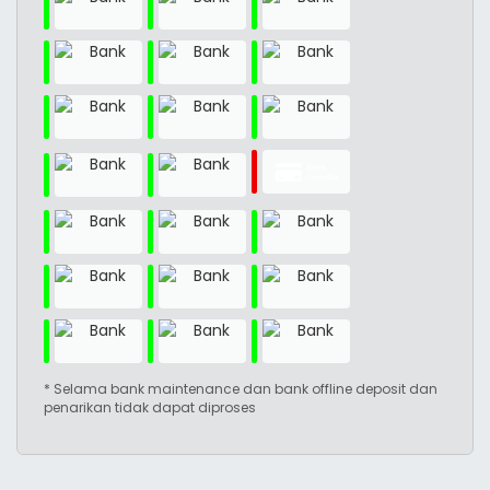
* Selama bank maintenance dan bank offline deposit dan
penarikan tidak dapat diproses